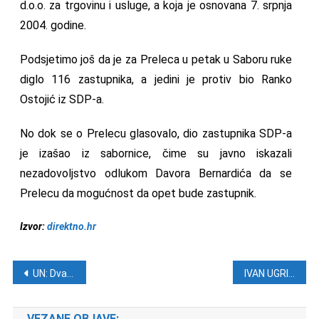
d.o.o. za trgovinu i usluge, a koja je osnovana 7. srpnja
2004. godine.
Podsjetimo još da je za Preleca u petak u Saboru ruke
diglo 116 zastupnika, a jedini je protiv bio Ranko
Ostojić iz SDP-a.
No dok se o Prelecu glasovalo, dio zastupnika SDP-a
je izašao iz sabornice, čime su javno iskazali
nezadovoljstvo odlukom Davora Bernardića da se
Prelecu da mogućnost da opet bude zastupnik.
Izvor:
direktno.hr
Navigacija objava
UN: Dvadeset milijuna ljudi trpi zbog gladi i bijede
IVAN UGRIN: Kršćani su najugroženiji
VEZANE OBJAVE: