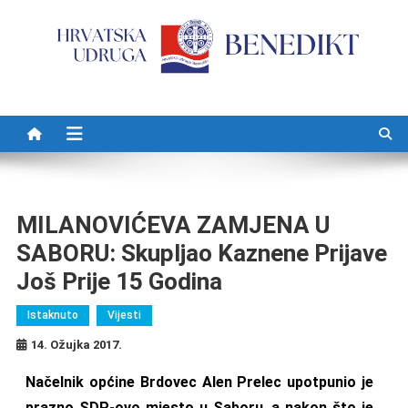
Preskočite na sadržaj
MILANOVIĆEVA ZAMJENA U
SABORU: Skupljao Kaznene Prijave
Još Prije 15 Godina
Istaknuto
Vijesti
14. Ožujka 2017.
Načelnik općine Brdovec Alen Prelec upotpunio je
prazno SDP-ovo mjesto u Saboru, a nakon što je