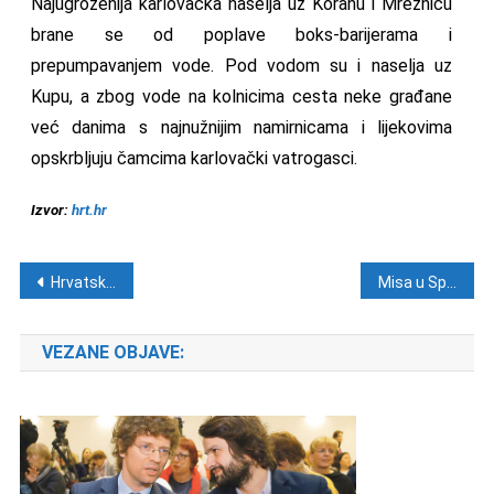
Najugroženija karlovačka naselja uz Koranu i Mrežnicu
brane se od poplave boks-barijerama i
prepumpavanjem vode. Pod vodom su i naselja uz
Kupu, a zbog vode na kolnicima cesta neke građane
već danima s najnužnijim namirnicama i lijekovima
opskrbljuju čamcima karlovački vatrogasci.
Izvor:
hrt.hr
Navigacija objava
Hrvatsko slavlje na Zimskim paraolimpijskim igrama: Dino Sokolović zlatni u slalomu
Misa u Splitu u povodu 25. obljetnice Hrvatskog katoličkog liječničkog društva
VEZANE OBJAVE: