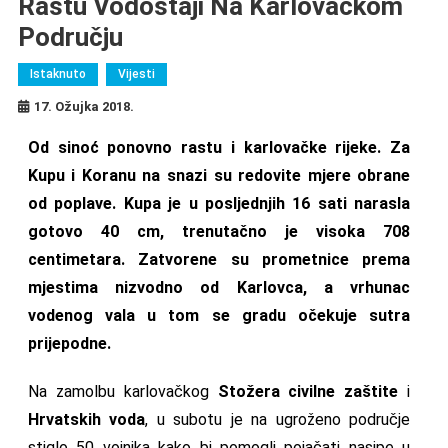
Rastu Vodostaji Na Karlovačkom
Području
Istaknuto
Vijesti
17. Ožujka 2018.
Od sinoć ponovno rastu i karlovačke rijeke. Za
Kupu i Koranu na snazi su redovite mjere obrane
od poplave. Kupa je u posljednjih 16 sati narasla
gotovo 40 cm, trenutačno je visoka 708
centimetara. Zatvorene su prometnice prema
mjestima nizvodno od Karlovca, a vrhunac
vodenog vala u tom se gradu očekuje sutra
prijepodne.
Na zamolbu karlovačkog
Stožera civilne zaštite
i
Hrvatskih voda
, u subotu je na ugroženo područje
stiglo 50 vojnika kako bi pomogli pojačati nasipe u