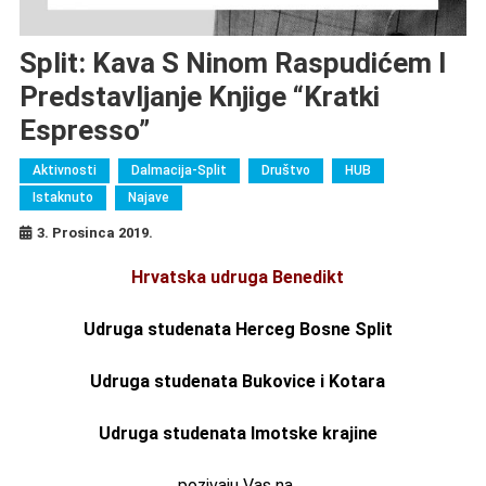
Split: Kava S Ninom Raspudićem I
Predstavljanje Knjige “Kratki
Espresso”
Aktivnosti
Dalmacija-Split
Društvo
HUB
Istaknuto
Najave
3. Prosinca 2019.
Hrvatska udruga Benedikt
Udruga studenata Herceg Bosne Split
Udruga studenata Bukovice i Kotara
Udruga studenata Imotske krajine
pozivaju Vas na