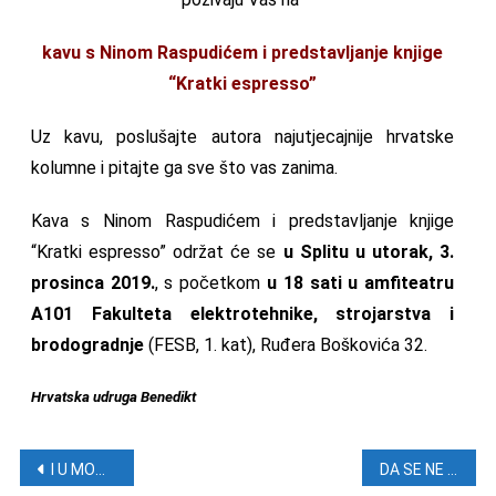
kavu s Ninom Raspudićem i predstavljanje knjige
“Kratki espresso”
Uz kavu, poslušajte autora najutjecajnije hrvatske
kolumne i pitajte ga sve što vas zanima.
Kava s Ninom Raspudićem i predstavljanje knjige
“Kratki espresso” održat će se
u Splitu u utorak, 3.
prosinca 2019.
, s početkom
u 18 sati u amfiteatru
A101 Fakulteta elektrotehnike, strojarstva i
brodogradnje
(FESB, 1. kat), Ruđera Boškovića 32.
Hrvatska udruga Benedikt
Navigacija objava
I U MOM GRADU VUKOVAR SVIJETLI: Vuka
DA SE NE ZABORAVI: Oslobađanje grada Lipika, 5. i 6. prosinca 1991.