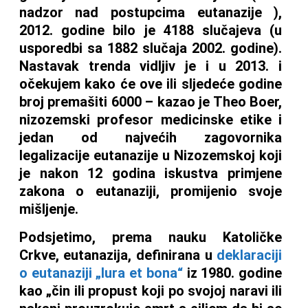
nadzor nad postupcima eutanazije ),
2012. godine bilo je 4188 slučajeva (u
usporedbi sa 1882 slučaja 2002. godine).
Nastavak trenda vidljiv je i u 2013. i
očekujem kako će ove ili sljedeće godine
broj premašiti 6000 – kazao je Theo Boer,
nizozemski profesor medicinske etike i
jedan od najvećih zagovornika
legalizacije eutanazije u Nizozemskoj koji
je nakon 12 godina iskustva primjene
zakona o eutanaziji, promijenio svoje
mišljenje.
Podsjetimo, prema nauku Katoličke
Crkve, eutanazija, definirana u
deklaraciji
o eutanaziji „Iura et bona“
iz 1980. godine
kao „čin ili propust koji po svojoj naravi ili