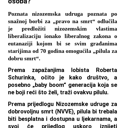
osoba?
Poznata nizozemska udruga poznata po
snažnoj borbi za „pravo na smrt“ odlučila
je predložiti nizozemskim vlastima
liberalizaciju ionako liberalnog zakona o
eutanaziji kojom bi se svim građanima
starijima od 70 godina omogućila „pilula za
dobru smrt“.
Prema zapažanjima lobista Roberta
Schurinka, očito je kako društvo, a
posebno „baby boom“ generacija koja se
ne boji reći što želi, traži ovakvu pilulu.
Prema prijedlogu Nizozemske udruge za
dobrovoljnu smrt (NVVE), pilula bi trebala
biti besplatna i dostupna u ljekarnama, a
svoj će prijedlog uskoro iznijeti