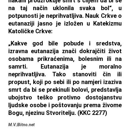
nakani prouzrokuje smrt s ciljem da bi se
na taj način uklonila svaka bol“, u
potpunosti je neprihvatljiva. Nauk Crkve o
eutanaziji jasno je izložen u Katekizmu
Katoličke Crkve:
„Kakve god bile pobude i sredstva,
izravna eutanazija znači dokrajčiti život
osobama prikraćenima, bolesnim ili na
samrti. Eutanazija je moralno
neprihvatljiva. Tako stanoviti čin ili
propust, koji po sebi ili po namjeri izaziva
smrt da bi se prekinuli bolovi, predstavlja
ubojstvo teško protivno dostojanstvu
ljudske osobe i poštovanju prema živome
Bogu, njezinu Stvoritelju. (KKC 2277)
M.V.|Bitno.net