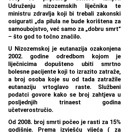
Udruženju nizozemskih liječnika te
ministru zdravlja koji bi trebali zakonski
osigurati „da pilula ne bude korištena za
samoubojstvo, već samo za „dobru smrt“
– što god to točno značilo.
U Nizozemskoj je eutanazija ozakonjena
2002. godine odredbom kojom je
liječnicima dopušteno ubiti smrtno
bolesne pacijente koji to izrazito zatraže,
a broj osoba koje su od tada zatražile
eutanaziju vrtoglavo raste. Službeni
podatci govore kako se broj zahtjeva u
posljednjih trinaest godina
učetverostručio.
Od 2008. broj smrti počeo je rasti za 15%
godišnje. Prema izvješću vijeća ( za