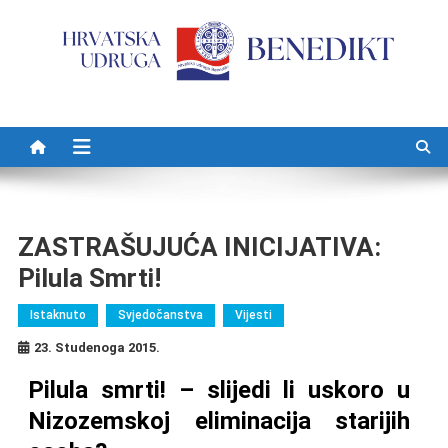
Preskočite na sadržaj
ZASTRAŠUJUĆA INICIJATIVA:
Pilula Smrti!
Istaknuto
Svjedočanstva
Vijesti
23. Studenoga 2015.
Pilula smrti! – slijedi li uskoro u
Nizozemskoj eliminacija starijih