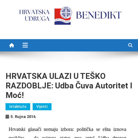
Preskočite na sadržaj
HRVATSKA ULAZI U TEŠKO
RAZDOBLJE: Udba Čuva Autoritet I
Moć!
Istaknuto
Vijesti
5. Rujna 2016.
Hrvatski glasači nemaju izbora: politička se elita iznova
reciklira – da osigura status quo ante! Udba drugog