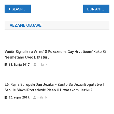
Navigacija objava
GLASNOVIĆ: Iseljeništvo je bijesno, namjerno su isključeni iz zbivanja u Hrvatskoj
DON ANTE MATELJAN: I vi iz Husine jame nam poručujete – pazite što radite…
VEZANE OBJAVE:
Vučić ‘signalizira Vrline’ S Pokaznom ‘gay Hrvaticom’ Kako Bi
Nesmetano Uveo Diktaturu
18. lipnja 2017.
milanN
26. Rujna Europski Dan Jezika – Zašto Su Jezici Bogatstvo I
Što Je Slavni Preradović Pisao O Hrvatskom Jeziku?
26. rujna 2017.
milanN