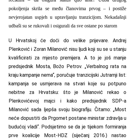
pokoljenja skrila se među članovima prvog – i postiže
nevjerojatan uspjeh u upravljanju tranzicijom. Nekadašnji
udbaši su se rukovali i osigurali da sve ostane po starom
U Hrvatskoj će doći do velike prijevare. Andrej
Plenković i Zoran Milanović nisu ljudi koji su se u stanju
kvalificirati za mjesto premijera. A to je još manje
predsjednik Mosta, Božo Petrov. „Verbalnog rata na
kraju kampanje nema“, poručuje tranzicijski Jutrarnji list:
kampanja se usmjerava na stvari koje su potpuno
nebitne za Hrvatsku: što je Milanović rekao o
Plenkovićevoj majci i kako predsjednik SDP-a
Milanović sada ljepša svoju biografiju. Čitamo: „Most
neće dopustiti da Prgomet postane ministar zdravlja u
budućoj vladi“. Podsjetimo se da je tijekom formiranja
prve koalicije Most-HDZ (siječanj 2016.) nastao