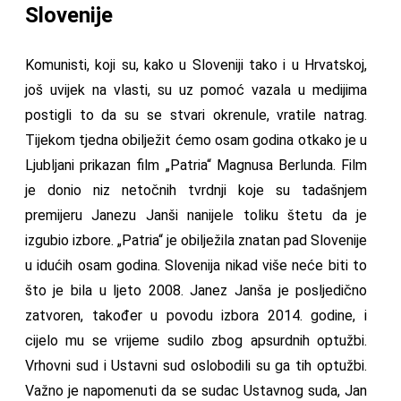
Slovenije
Komunisti, koji su, kako u Sloveniji tako i u Hrvatskoj,
još uvijek na vlasti, su uz pomoć vazala u medijima
postigli to da su se stvari okrenule, vratile natrag.
Tijekom tjedna obilježit ćemo osam godina otkako je u
Ljubljani prikazan film „Patria“ Magnusa Berlunda. Film
je donio niz netočnih tvrdnji koje su tadašnjem
premijeru Janezu Janši nanijele toliku štetu da je
izgubio izbore. „Patria“ je obilježila znatan pad Slovenije
u idućih osam godina. Slovenija nikad više neće biti to
što je bila u ljeto 2008. Janez Janša je posljedično
zatvoren, također u povodu izbora 2014. godine, i
cijelo mu se vrijeme sudilo zbog apsurdnih optužbi.
Vrhovni sud i Ustavni sud oslobodili su ga tih optužbi.
Važno je napomenuti da se sudac Ustavnog suda, Jan