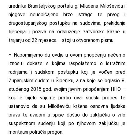
urednika Braniteljskog portala g. Mladena Miloševića i
njegove neuobičajeno brze istrage te prvog i
drugostupanjskog postupka na sudovima, prekidanja
liječenja i poziva na odsluženje zatvorske kazne u
trajanju od 22 mjeseca – stoji u otvorenom pismu.
– Napominjemo da ovdje u ovom priopćenju nećemo
iznositi dokaze s kojima raspolažemo o istražnim
radnjama i sudskom postupku koji je vođen pred
Županijskim sudom u Šibeniku, a na koje se oglasio 8.
studenog 2015 god. svojim javnim priopćenjem HHO –
koji je cijelo vrijeme pratio ovaj sudski proces te
ustanovio da su Miloševiću kršena osnovna ljudska
prava te uvidom u spise došao do zaključka o vrlo
suspektnom suđenju koji po njihovom zaključku je
montirani politički progon.