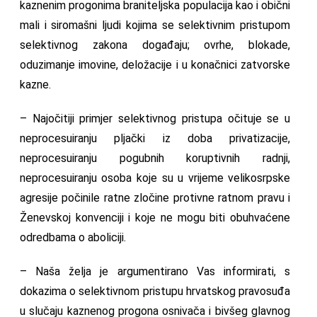
kaznenim progonima braniteljska populacija kao i obični
mali i siromašni ljudi kojima se selektivnim pristupom
selektivnog zakona događaju; ovrhe, blokade,
oduzimanje imovine, deložacije i u konačnici zatvorske
kazne.
– Najočitiji primjer selektivnog pristupa očituje se u
neprocesuiranju pljački iz doba privatizacije,
neprocesuiranju pogubnih koruptivnih radnji,
neprocesuiranju osoba koje su u vrijeme velikosrpske
agresije počinile ratne zločine protivne ratnom pravu i
Ženevskoj konvenciji i koje ne mogu biti obuhvaćene
odredbama o aboliciji.
– Naša želja je argumentirano Vas informirati, s
dokazima o selektivnom pristupu hrvatskog pravosuđa
u slučaju kaznenog progona osnivača i bivšeg glavnog