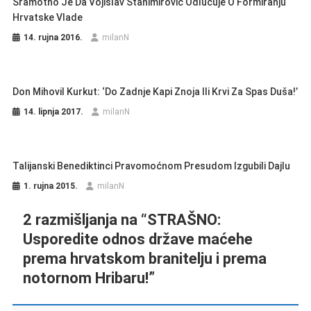
Sramotno Je Da Vojislav Stanimirović Odlučuje O Formiranju
Hrvatske Vlade
14. rujna 2016.
milanN
Don Mihovil Kurkut: ‘Do Zadnje Kapi Znoja Ili Krvi Za Spas Duša!’
14. lipnja 2017.
milanN
Talijanski Benediktinci Pravomoćnom Presudom Izgubili Dajlu
1. rujna 2015.
milanN
2 razmišljanja na “
STRAŠNO:
Usporedite odnos države maćehe
prema hrvatskom branitelju i prema
notornom Hribaru!
”