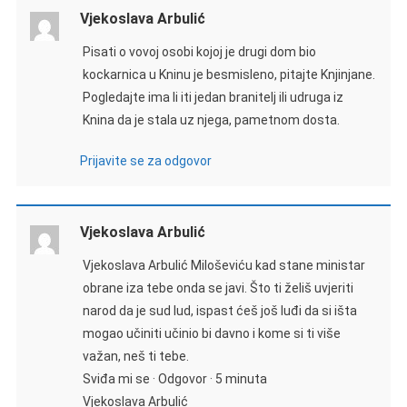
Vjekoslava Arbulić
Pisati o vovoj osobi kojoj je drugi dom bio
kockarnica u Kninu je besmisleno, pitajte Knjinjane.
Pogledajte ima li iti jedan branitelj ili udruga iz
Knina da je stala uz njega, pametnom dosta.
Prijavite se za odgovor
Vjekoslava Arbulić
Vjekoslava Arbulić Miloševiću kad stane ministar
obrane iza tebe onda se javi. Što ti želiš uvjeriti
narod da je sud lud, ispast ćeš još luđi da si išta
mogao učiniti učinio bi davno i kome si ti više
važan, neš ti tebe.
Sviđa mi se · Odgovor · 5 minuta
Vjekoslava Arbulić