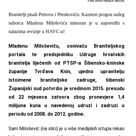
Foto Arhiv HANZA MEDIA
Branitelji pisali Petrovu i Plenkoviću: Kazneni progon našeg
suborca Mladena Miloševića minoran je u usporedbi s
nalazima revizije u HAVC-u!
Mladenu Miloševiću, osnivaču Braniteljskog
portala te predsjedniku Udruge hrvatskih
branitelja liječenih od PTSP-a Šibensko-kninske
županije Tvrđava Knin, ujedno upravitelju
istoimene braniteljske zadruge, šibenski
Županijski sud potvrdio je sredinom 2015. presudu
od 22 mjeseca zatvora zbog pronevjere 1,4
milijuna kuna u navedenoj udruzi i zadruzi u
periodu od 2008. do 2012. godine.
Sam Milošević (na slici) je u više medijskih istupa rekao