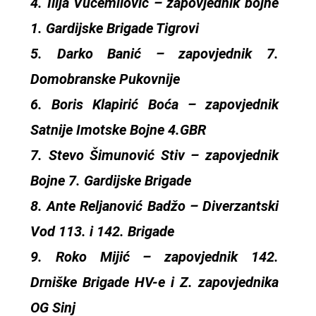
4. Ilija Vučemilović – zapovjednik bojne
1. Gardijske Brigade Tigrovi
5. Darko Banić – zapovjednik 7.
Domobranske Pukovnije
6. Boris Klapirić Boća – zapovjednik
Satnije Imotske Bojne 4.GBR
7. Stevo Šimunović Stiv – zapovjednik
Bojne 7. Gardijske Brigade
8. Ante Reljanović Badžo – Diverzantski
Vod 113. i 142. Brigade
9. Roko Mijić – zapovjednik 142.
Drniške Brigade HV-e i Z. zapovjednika
OG Sinj