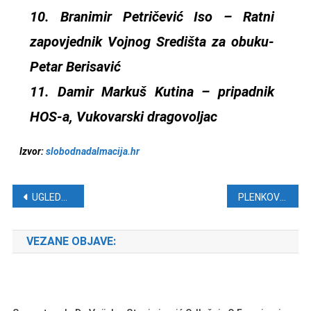
10. Branimir Petričević Iso – Ratni
zapovjednik Vojnog Središta za obuku-
Petar Berisavić
11. Damir Markuš Kutina – pripadnik
HOS-a, Vukovarski dragovoljac
Izvor:
slobodnadalmacija.hr
Navigacija objava
UGLEDNI ODVJETNICI: ‘Ustavni sud ignorirao je osnovnu znanstvenu činjenicu i mišljenje struke!’
PLENKOVIĆ ŽESTOKO ODGOVORIO JUNCKERU: Vaša podrška oko arbitraže je irelevantna!
VEZANE OBJAVE: