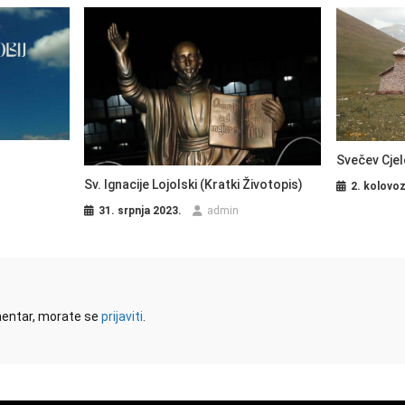
Svečev Cjel
Sv. Ignacije Lojolski (Kratki Životopis)
2. kolovo
31. srpnja 2023.
admin
omentar, morate se
prijaviti
.